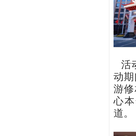
活
动期
游修
心本
道。