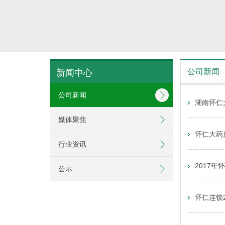
公司新闻
新闻中心
公司新闻
湖南怀仁
媒体聚焦
怀仁大药
行业资讯
2017年
公示
怀仁连锁