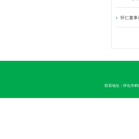
怀仁董事
联系地址：怀化市鹤