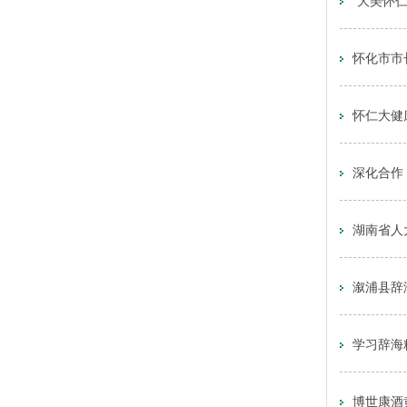
“大美怀
怀化市市
怀仁大健
深化合作
湖南省人
溆浦县辞
学习辞海
博世康酒