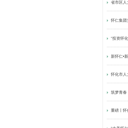
省市区人
怀仁集团
“投资怀
新怀仁•
怀化市人
筑梦青春
重磅丨怀